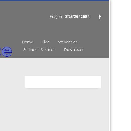
Fragen?
0175/2642684
Home
Blog
Webdesign
So finden Sie mich
Downloads